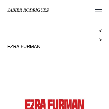
Saltar
al
contenido
EZRA FURMAN